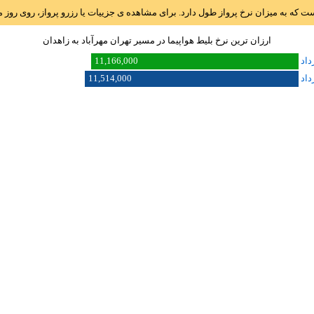
است که به میزان نرخ پرواز طول دارد. برای مشاهده ی جزییات یا رزرو پرواز، روی رو
ارزان ترین نرخ بلیط هواپیما در مسیر تهران مهرآباد به زاهدان
11,166,000
11,514,000