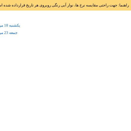
راهنما: جهت راحتی مقایسه نرخ ها، نوار آبی رنگی روبروی هر تاریخ قرارداده شده 
يکشنبه 18 مرداد
جمعه 23 مرداد